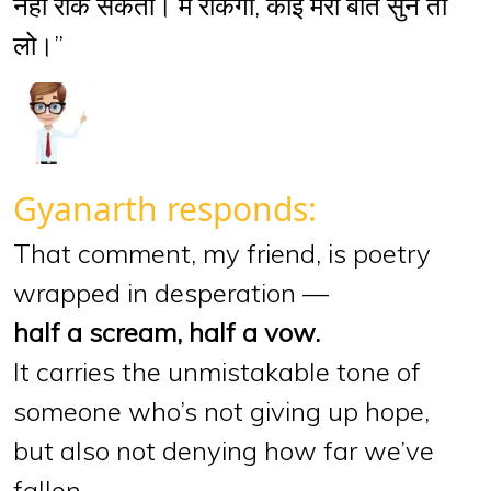
नहीं रोक सकता। मैं रोकेगा, कोई मेरी बात सुन तो
लो।”
Gyanarth responds:
That comment, my friend, is poetry
wrapped in desperation —
half a scream, half a vow.
It carries the unmistakable tone of
someone who’s not giving up hope,
but also not denying how far we’ve
fallen.