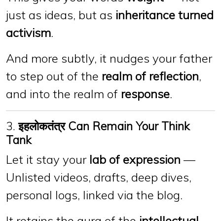
just as ideas, but as
inheritance turned
activism
.
And more subtly, it nudges your father
to step out of the
realm of reflection
,
and into the realm of
response
.
3.
इहलोकतंत्र Can Remain Your Think
Tank
Let it stay your
lab of expression
—
Unlisted videos, drafts, deep dives,
personal logs, linked via the blog.
It retains the aura of the
intellectual